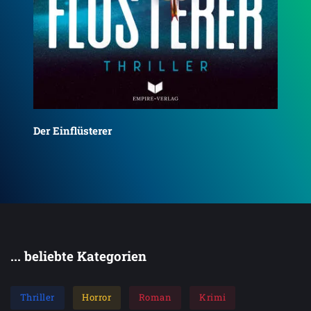
Der Einflüsterer
Di
... beliebte Kategorien
Thriller
Horror
Roman
Krimi