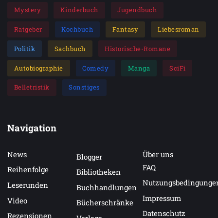
Mystery
Kinderbuch
Jugendbuch
Ratgeber
Kochbuch
Fantasy
Liebesroman
Politik
Sachbuch
Historische-Romane
Autobiographie
Comedy
Manga
SciFi
Belletristik
Sonstiges
Navigation
News
Über uns
Blogger
FAQ
Reihenfolge
Bibliotheken
Nutzungsbedingunge
Leserunden
Buchhandlungen
Impressum
Video
Bücherschränke
Datenschutz
Rezensionen
Verlage