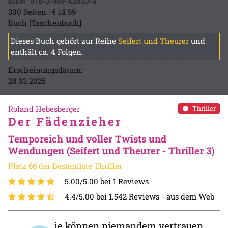
ISBN: 978-3-989-42803-4
300 Seiten | € 14.99
Buch [Taschenbuch]
Dieses Buch gehört zur Reihe
Seifert und Theurer
und
enthält ca. 4 Folgen.
Erscheinungsdatum:
28.03.2025
Roland Hebesberger
Thriller
Der Fädenzieher
Temporeich und voller Twists und
Wendungen (Seifert und Theurer - Thriller 3)
Platz 66 der Bestenliste Thriller
5.00/5.00 bei 1 Reviews
4.4/5.00 bei 1.542 Reviews -
aus dem Web
ie können niemandem vertrauen,