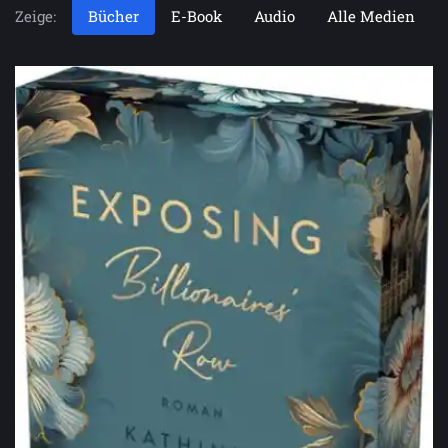
Zeige:
Bücher
E-Book
Audio
Alle Medien