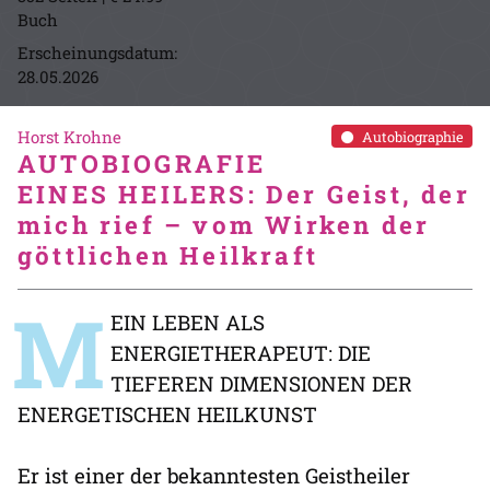
Buch
Erscheinungsdatum:
28.05.2026
Horst Krohne
Autobiographie
AUTOBIOGRAFIE
EINES HEILERS: Der Geist, der
mich rief – vom Wirken der
göttlichen Heilkraft
M
EIN LEBEN ALS
ENERGIETHERAPEUT: DIE
TIEFEREN DIMENSIONEN DER
ENERGETISCHEN HEILKUNST
Er ist einer der bekanntesten Geistheiler