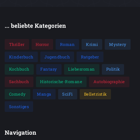
... beliebte Kategorien
Thriller
Horror
Roman
Krimi
Mystery
Kinderbuch
Jugendbuch
Ratgeber
Kochbuch
Fantasy
Liebesroman
Politik
Sachbuch
Historische-Romane
Autobiographie
Comedy
Manga
SciFi
Belletristik
Sonstiges
Navigation