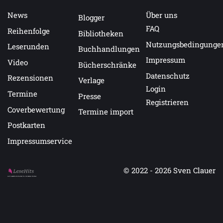
News
Über uns
Blogger
FAQ
Reihenfolge
Bibliotheken
Nutzungsbedingunge
Leserunden
Buchhandlungen
Impressum
Video
Bücherschränke
Datenschutz
Rezensionen
Verlage
Login
Termine
Presse
Registrieren
Coverbewertung
Termine import
Postkarten
Impressumservice
© 2022 - 2026
Sven Clauer
Auf LeseHits.de findest Du die besten Bücher.