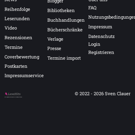
Blogger
FAQ
Reihenfolge
Bibliotheken
Nutzungsbedingunge
Leserunden
Buchhandlungen
Impressum
Video
Bücherschränke
Datenschutz
Rezensionen
Verlage
Login
Termine
Presse
Registrieren
Coverbewertung
Termine import
Postkarten
Impressumservice
© 2022 - 2026
Sven Clauer
Auf LeseHits.de findest Du die besten Bücher.