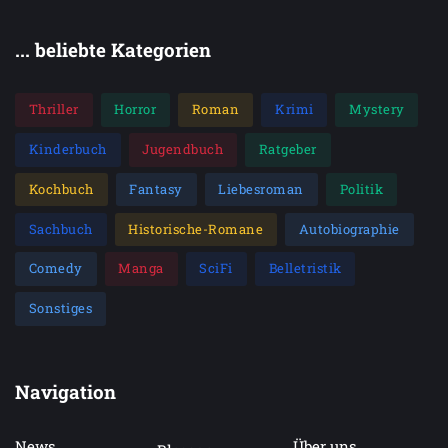
... beliebte Kategorien
Thriller
Horror
Roman
Krimi
Mystery
Kinderbuch
Jugendbuch
Ratgeber
Kochbuch
Fantasy
Liebesroman
Politik
Sachbuch
Historische-Romane
Autobiographie
Comedy
Manga
SciFi
Belletristik
Sonstiges
Navigation
News
Über uns