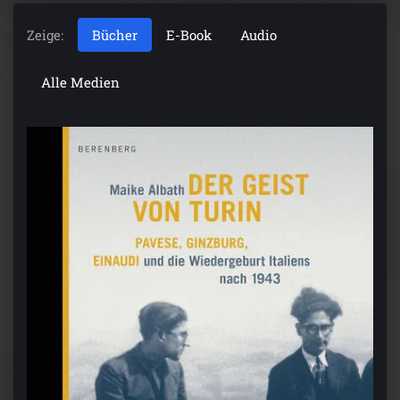
Zeige:
Bücher
E-Book
Audio
Alle Medien