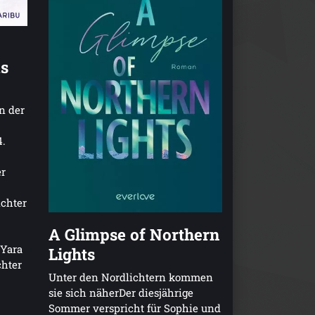
as
n der
4.
er
ichter
A Glimpse of Northern
 Yara
Lights
chter
Unter den Nordlichtern kommen
sie sich näherDer diesjährige
Sommer verspricht für Sophie und