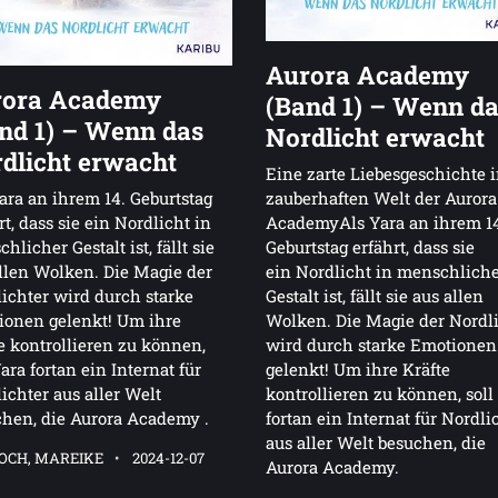
Aurora Academy
rora Academy
(Band 1) – Wenn d
nd 1) – Wenn das
Nordlicht erwacht
dlicht erwacht
Eine zarte Liebesgeschichte i
ara an ihrem 14. Geburtstag
zauberhaften Welt der Aurora
rt, dass sie ein Nordlicht in
AcademyAls Yara an ihrem 1
hlicher Gestalt ist, fällt sie
Geburtstag erfährt, dass sie
llen Wolken. Die Magie der
ein Nordlicht in menschlich
ichter wird durch starke
Gestalt ist, fällt sie aus allen
ionen gelenkt! Um ihre
Wolken. Die Magie der Nordl
e kontrollieren zu können,
wird durch starke Emotionen
Yara fortan ein Internat für
gelenkt! Um ihre Kräfte
ichter aus aller Welt
kontrollieren zu können, soll
hen, die Aurora Academy .
fortan ein Internat für Nordli
aus aller Welt besuchen, die
OCH, MAREIKE
2024-12-07
Aurora Academy.