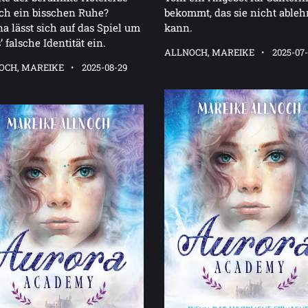
ch ein bisschen Ruhe?
bekommt, das sie nicht able
a lässt sich auf das Spiel um
kann.
’ falsche Identität ein.
ALLNOCH, MAREIKE
2025-07
OCH, MAREIKE
2025-08-29