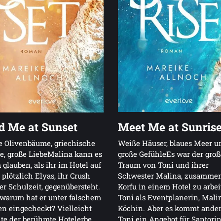
d Me at Sunset
Meet Me at Sunris
 Olivenbäume, griechische
Weiße Häuser, blaues Meer u
, große LiebeMalina kann es
große GefühleEs war der groß
glauben, als ihr im Hotel auf
Traum von Toni und ihrer
 plötzlich Elyas, ihr Crush
Schwester Malina, zusammen
er Schulzeit, gegenübersteht.
Korfu in einem Hotel zu arbei
warum hat er unter falschem
Toni als Eventplanerin, Malin
n eingecheckt? Vielleicht
Köchin. Aber es kommt anders
te der berühmte Hotelerbe
Toni ein Angebot für Santorin