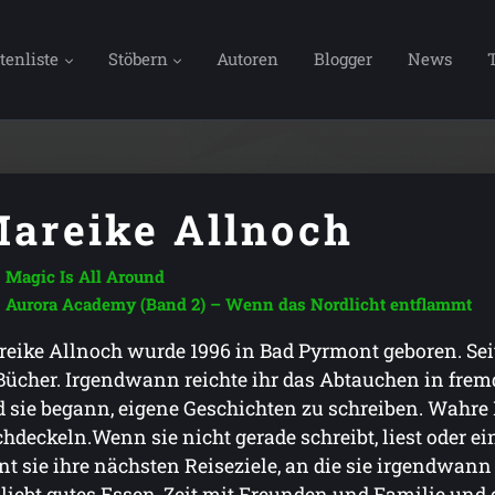
tenliste
Stöbern
Autoren
Blogger
News
areike Allnoch
Magic Is All Around
Aurora Academy (Band 2) – Wenn das Nordlicht entflammt
eike Allnoch wurde 1996 in Bad Pyrmont geboren. Seit 
Bücher. Irgendwann reichte ihr das Abtauchen in fre
 sie begann, eigene Geschichten zu schreiben. Wahre 
hdeckeln.Wenn sie nicht gerade schreibt, liest oder e
nt sie ihre nächsten Reiseziele, an die sie irgendwann
 liebt gutes Essen, Zeit mit Freunden und Familie und