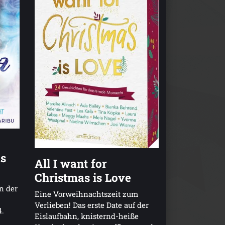
as
All I want for
Christmas is Love
n der
Eine Vorweihnachtszeit zum
Verlieben! Das erste Date auf der
4.
Eislaufbahn, knisternd-heiße