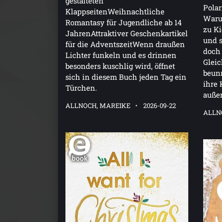
gestalteten
Polar
KlappseitenWeihnachtliche
Warum
Romantasy für Jugendliche ab 14
zu Ki
JahrenAttraktiver Geschenkartikel
und s
für die AdventszeitWenn draußen
doch 
Lichter funkeln und es drinnen
Gleic
besonders kuschlig wird, öffnet
beun
sich in diesem Buch jeden Tag ein
ihre 
Türchen.
außer
ALLNOCH, MAREIKE
2026-09-22
ALLN