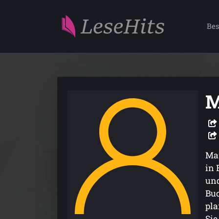
Bes
M
Mar
in 
und
Buc
pla
Sie