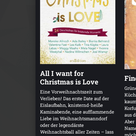
All I want for
Fin
Christmas is Love
Grüne
Eine Vorweihnachtszeit zum
Küche
Verlieben! Das erste Date auf der
kaum 
Eislaufbahn, knisternd-heiße
Korfu
Kaminabende, eine aufflammende
aus d
Liebe im Weihnachtsmanndorf
Aber 
oder der legendärste
Name
Weihnachtsball aller Zeiten – lass
möch