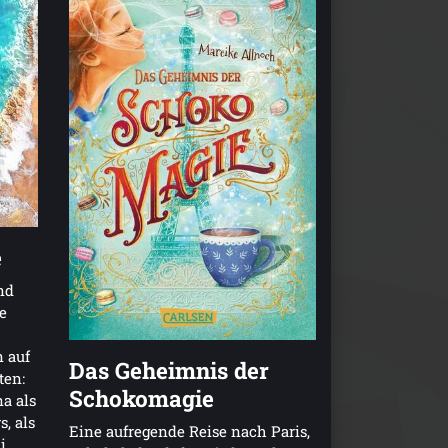
e
nd
e
 auf
Das Geheimnis der
ten:
Schokomagie
a als
, als
Eine aufregende Reise nach Paris,
i