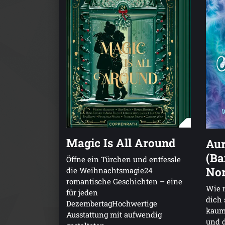
Magic Is All Around
Au
(Ba
Öffne ein Türchen und entfessle
Nor
die Weihnachtsmagie24
romantische Geschichten – eine
Wie r
für jeden
dich 
DezembertagHochwertige
kaum 
Ausstattung mit aufwendig
und d