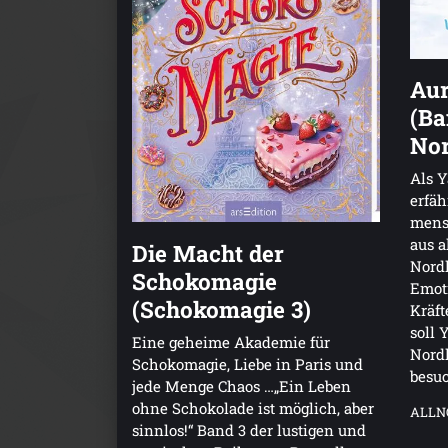
Au
(Ba
Nor
Als Y
erfäh
mensc
aus a
Die Macht der
Nordl
Schokomagie
Emot
(Schokomagie 3)
Kräft
soll 
Eine geheime Akademie für
Nordl
Schokomagie, Liebe in Paris und
besuc
jede Menge Chaos …„Ein Leben
ohne Schokolade ist möglich, aber
ALLN
sinnlos!“ Band 3 der lustigen und