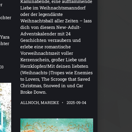
Kaminabende, eine aufflammende
er
Liebe im Weihnachtsmanndorf
oder der legendärste
ichter
Weihnachtsball aller Zeiten – lass
dich von diesem New-Adult-
Adventskalender mit 24
 Yara
Geschichten verzaubern und
chter
erlebe eine romantische
Vorweihnachtszeit voller
Kerzenschein, großer Liebe und
Herzklopfen!Mit deinen liebsten
03
(Weihnachts-)Tropes wie Enemies
to Lovers, The Scrooge that Saved
Christmas, Snowed in und Car
Broke Down.
ALLNOCH, MAREIKE
2025-09-04