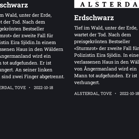
schwarz
im Wald, unter der Erde,
Erdschwarz
t der Tod. Nach dem
Tief im Wald, unter der Erde,
gekrönten Bestseller
wartet der Tod. Nach dem
mrot» der zweite Fall für
preisgekrönten Bestseller
istin Eira Sjödin.In einem
«Sturmrot» der zweite Fall für
assenen Haus in den Wäldern
Polizistin Eira Sjödin. In ein
Ångermanland wird ein
verlassenen Haus in den Wä
tot aufgefunden. Er ist
von Ångermanland wird ein
ngert. An seiner linken
Mann tot aufgefunden. Er ist
sind zwei Finger abgetrennt.
verhungert.
ERDAL, TOVE
2022-10-18
ALSTERDAL, TOVE
2022-10-1