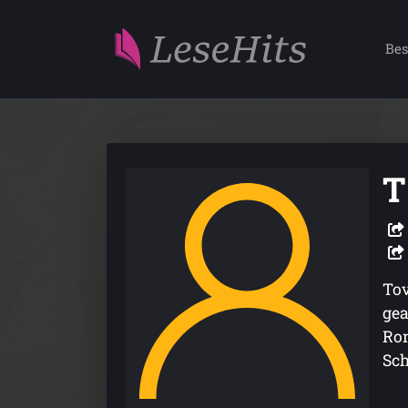
Bes
T
Tov
gea
Rom
Sch