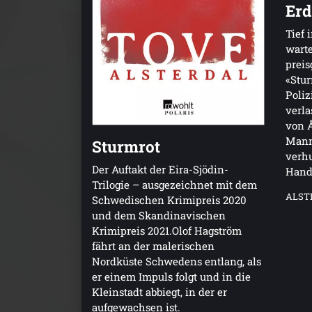
Erd
Tief 
warte
preis
«Stur
Poliz
verl
von 
Mann 
Sturmrot
verhu
Der Auftakt der Eira-Sjödin-
Hand 
Trilogie – ausgezeichnet mit dem
ALST
Schwedischen Krimipreis 2020
und dem Skandinavischen
Krimipreis 2021.Olof Hagström
fährt an der malerischen
Nordküste Schwedens entlang, als
er einem Impuls folgt und in die
Kleinstadt abbiegt, in der er
aufgewachsen ist.