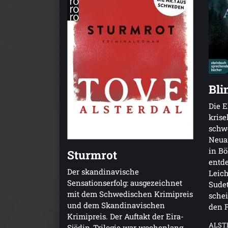
Bli
Die E
krise
schw
Neua
in B
Sturmrot
entde
Der skandinavische
Leich
Sensationserfolg: ausgezeichnet
Sudet
mit dem Schwedischen Krimipreis
schei
und dem Skandinavischen
den F
Krimipreis. Der Auftakt der Eira-
ALST
Sjödin-Trilogie war wochenlang