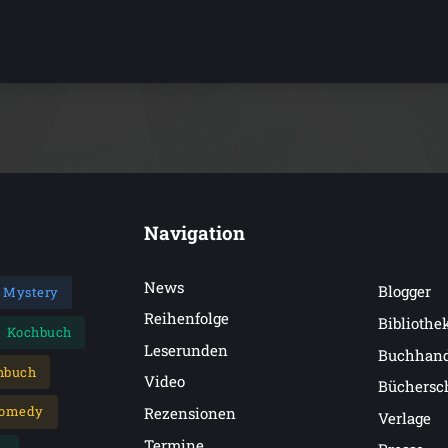
Navigation
News
Blogger
Mystery
Reihenfolge
Bibliothe
Kochbuch
Leserunden
Buchhan
hbuch
Video
Büchersc
omedy
Rezensionen
Verlage
Termine