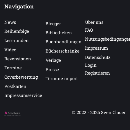
Navigation
News
Über uns
Blogger
FAQ
Reihenfolge
Bibliotheken
Nutzungsbedingunge
Leserunden
Buchhandlungen
Impressum
Video
Bücherschränke
Datenschutz
Rezensionen
Verlage
Login
Termine
Presse
Registrieren
Coverbewertung
Termine import
Postkarten
Impressumservice
© 2022 - 2026
Sven Clauer
Auf LeseHits.de findest Du die besten Bücher.