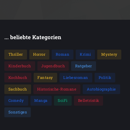
... beliebte Kategorien
Thriller
Horror
Roman
Krimi
Mystery
Kinderbuch
Jugendbuch
Ratgeber
Kochbuch
Fantasy
Liebesroman
Politik
Sachbuch
Historische-Romane
Autobiographie
Comedy
Manga
SciFi
Belletristik
Sonstiges