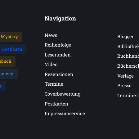
Navigation
News
Blogger
Mystery
Reihenfolge
Bibliothe
Kochbuch
Leserunden
Buchhan
hbuch
Video
Büchersc
omedy
Rezensionen
Verlage
Termine
Presse
s
Coverbewertung
Termine 
Postkarten
Impressumservice