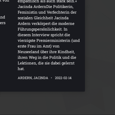
t von
empathisch als auch stark sein.«
Jacinda ArdernDie Politikerin,
Feministin und Verfechterin der
und
sozialen Gleichheit Jacinda
ers
Ardern verkörpert die moderne
Führungspersönlichkeit. In
diesem Interview spricht die
2
vierzigste Premierministerin (und
erste Frau im Amt) von
Neuseeland über ihre Kindheit,
ihren Weg in die Politik und die
Lektionen, die sie dabei gelernt
hat.
ARDERN, JACINDA
2022-02-14