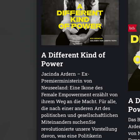
A Different Kind of
Power
Jacinda Ardern – Ex-
Premierministerin von
Neuseeland: Eine Ikone des
Female Empowerment erzählt von
A D
ihrem Weg an die Macht. Für alle,
Po
die nach einer anderen Art des
politischen und gesellschaftlichen
Das B
Miteinanders suchenSie
Arde
revolutionierte unsere Vorstellung
von N
davon, was eine Politikerin