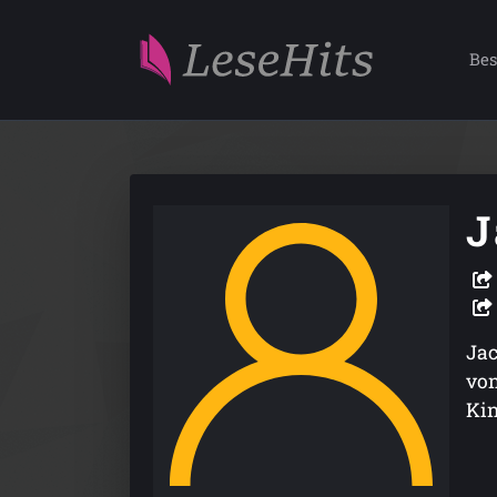
Bes
J
Jac
von
Ki