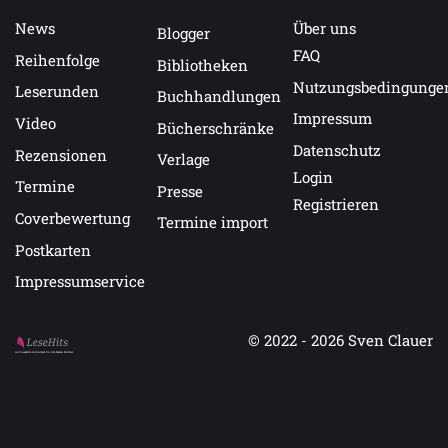
News
Über uns
Blogger
FAQ
Reihenfolge
Bibliotheken
Nutzungsbedingunge
Leserunden
Buchhandlungen
Impressum
Video
Bücherschränke
Datenschutz
Rezensionen
Verlage
Login
Termine
Presse
Registrieren
Coverbewertung
Termine import
Postkarten
Impressumservice
© 2022 - 2026
Sven Clauer
Auf LeseHits.de findest Du die besten Bücher.