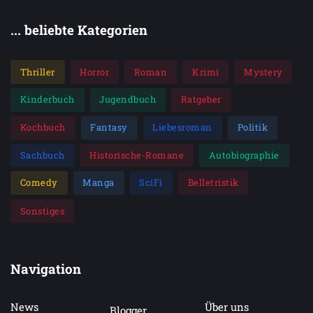
... beliebte Kategorien
Thriller
Horror
Roman
Krimi
Mystery
Kinderbuch
Jugendbuch
Ratgeber
Kochbuch
Fantasy
Liebesroman
Politik
Sachbuch
Historische-Romane
Autobiographie
Comedy
Manga
SciFi
Belletristik
Sonstiges
Navigation
News
Über uns
Blogger