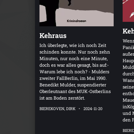
Ke
Kehraus
Wenn 
Ich überlegte, wie ich noch Zeit
Panik
schinden konnte. Nur noch zehn
außer
Minuten, nur noch eine Minute,
Haup
doch es war alles gesagt, bis auf:-
Muld
Warum lebe ich noch? - Mulders
durch
zweiter FallBerlin, im Mai 1990.
Wand
Benedikt Mulder, suspendierter
seine
Oberleutnant des MUK-Ostberlins
enth
ist am Boden zerstört.
Mauer
inKö
BIEREKOVEN, DIRK
2024-11-20
und M
den 
BIERE