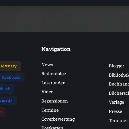
Navigation
News
Blogger
Mystery
Reihenfolge
Bibliothe
Kochbuch
Leserunden
Buchhan
hbuch
Video
Büchersc
omedy
Rezensionen
Verlage
Termine
Presse
s
Coverbewertung
Termine 
Postkarten