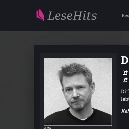
Bes
D
Dir
leb
Ke
© D.B.