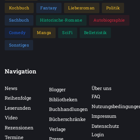
Kochbuch
Fantasy
Liebesroman
Politik
Sachbuch
Historische-Romane
Autobiographie
Comedy
Manga
SciFi
Belletristik
Sonstiges
Navigation
News
Über uns
Blogger
FAQ
Reihenfolge
Bibliotheken
Nutzungsbedingunge
Leserunden
Buchhandlungen
Impressum
Video
Bücherschränke
Datenschutz
Rezensionen
Verlage
Login
Termine
Presse