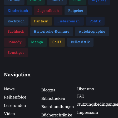
Thriller
Horror
Roman
Krimi
Mystery
Kinderbuch
Jugendbuch
Ratgeber
Kochbuch
Fantasy
Liebesroman
Politik
Sachbuch
Historische-Romane
Autobiographie
Comedy
Manga
SciFi
Belletristik
Sonstiges
Navigation
News
Über uns
Blogger
FAQ
Reihenfolge
Bibliotheken
Nutzungsbedingunge
Leserunden
Buchhandlungen
Impressum
Video
Bücherschränke