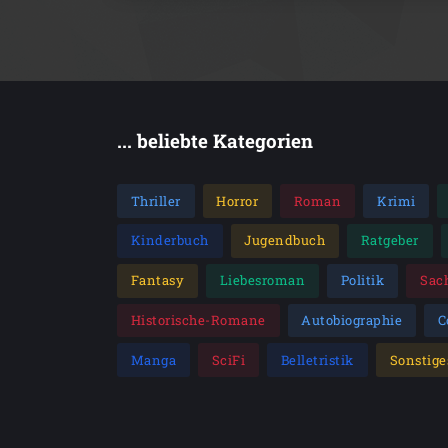
... beliebte Kategorien
Thriller
Horror
Roman
Krimi
Kinderbuch
Jugendbuch
Ratgeber
Fantasy
Liebesroman
Politik
Sac
Historische-Romane
Autobiographie
C
Manga
SciFi
Belletristik
Sonstige