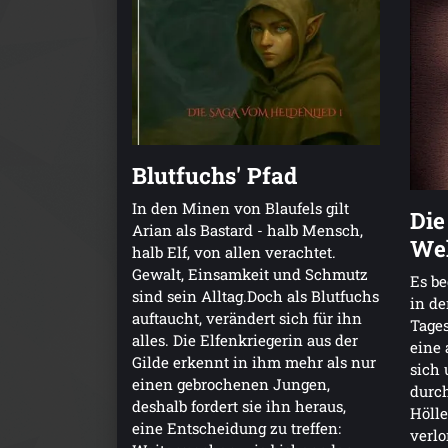
Blutfuchs' Pfad
In den Minen von Blaufels gilt
Die
Arian als Bastard - halb Mensch,
Wel
halb Elf, von allen verachtet.
Gewalt, Einsamkeit und Schmutz
Es be
sind sein Alltag.Doch als Blutfuchs
in de
auftaucht, verändert sich für ihn
Tages
alles. Die Elfenkriegerin aus der
eine 
Gilde erkennt in ihm mehr als nur
sich 
einen gebrochenen Jungen,
durch
deshalb fordert sie ihn heraus,
Höll
eine Entscheidung zu treffen:
verlo