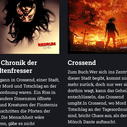
 Chronik der
Crossend
tenfresser
Zum Buch:Wer sich ins Zent
dieser Stadt begibt, kommt ni
gann in Crossend, einer Stadt,
mehr zurück, doch nur wer s
r Mord und Totschlag an der
dorthin wagt, kann das Gehe
ordnung waren. Ein Riss in
entschlüsseln, das Crossend
andere Dimension öffnete
umgibt.In Crossend, wo Mord
und Kreaturen der Finsternis
Totschlag an der Tagesordnu
schritten die Pforten der
sind, bricht Chaos aus, als der
e.Die Menschheit wäre
Mönch Dante auftaucht.
ren, gäbe es nicht