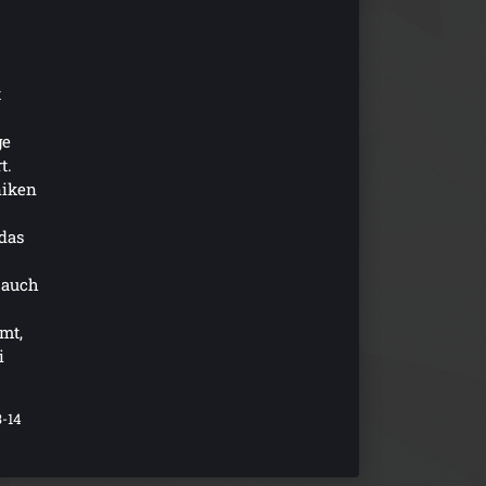
t
ge
t.
niken
 das
s auch
mt,
i
3-14