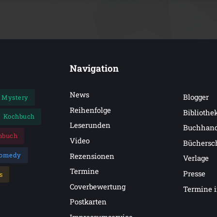
Navigation
News
Blogger
Mystery
Reihenfolge
Bibliothe
Kochbuch
Leserunden
Buchhan
hbuch
Video
Büchersc
omedy
Rezensionen
Verlage
Termine
Presse
s
Coverbewertung
Termine 
Postkarten
Impressumservice