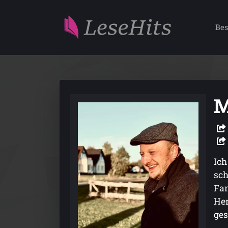
Bes
M
Ich
sch
Fan
Her
ges