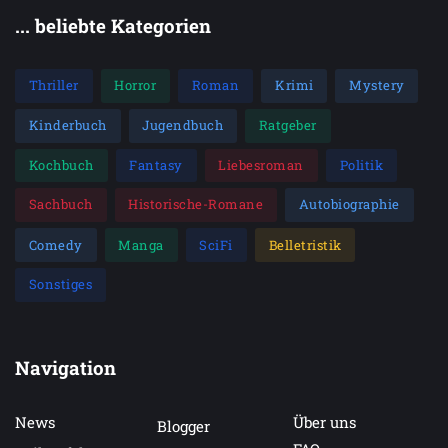
... beliebte Kategorien
Thriller
Horror
Roman
Krimi
Mystery
Kinderbuch
Jugendbuch
Ratgeber
Kochbuch
Fantasy
Liebesroman
Politik
Sachbuch
Historische-Romane
Autobiographie
Comedy
Manga
SciFi
Belletristik
Sonstiges
Navigation
News
Über uns
Blogger