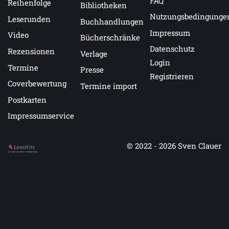
FAQ
Reihenfolge
Bibliotheken
Nutzungsbedingunge
Leserunden
Buchhandlungen
Impressum
Video
Bücherschränke
Datenschutz
Rezensionen
Verlage
Login
Termine
Presse
Registrieren
Coverbewertung
Termine import
Postkarten
Impressumservice
© 2022 - 2026
Sven Clauer
Auf LeseHits.de findest Du die besten Bücher.