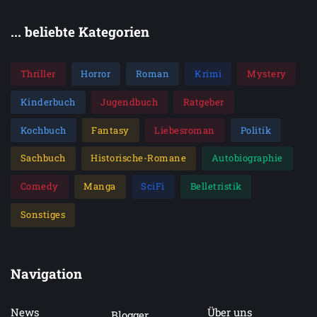
... beliebte Kategorien
Thriller
Horror
Roman
Krimi
Mystery
Kinderbuch
Jugendbuch
Ratgeber
Kochbuch
Fantasy
Liebesroman
Politik
Sachbuch
Historische-Romane
Autobiographie
Comedy
Manga
SciFi
Belletristik
Sonstiges
Navigation
News
Über uns
Blogger