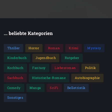
... beliebte Kategorien
Thriller
Horror
Roman
Krimi
Mystery
Kinderbuch
Jugendbuch
Ratgeber
Kochbuch
Fantasy
Liebesroman
Politik
Sachbuch
Historische-Romane
Autobiographie
Comedy
Manga
SciFi
Belletristik
Sonstiges