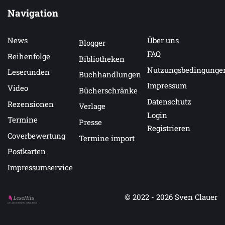
Navigation
News
Über uns
Blogger
FAQ
Reihenfolge
Bibliotheken
Nutzungsbedingunge
Leserunden
Buchhandlungen
Impressum
Video
Bücherschränke
Datenschutz
Rezensionen
Verlage
Login
Termine
Presse
Registrieren
Coverbewertung
Termine import
Postkarten
Impressumservice
© 2022 - 2026
Sven Clauer
Auf LeseHits.de findest Du die besten Bücher.