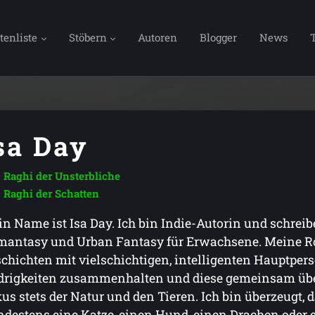
tenliste
Stöbern
Autoren
Blogger
News
sa Day
Raghi der Unsterbliche
Raghi der Schatten
n Name ist Isa Day. Ich bin Indie-Autorin und schrei
antasy und Urban Fantasy für Erwachsene. Meine Ro
chichten mit vielschichtigen, intelligenten Hauptper
rigkeiten zusammenhalten und diese gemeinsam über
us stets der Natur und den Tieren. Ich bin überzeugt, 
destens eine Katze, einen Hund, einen Drachen oder ei