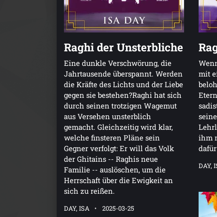
Raghi der Unsterbliche
Rag
Eine dunkle Verschwörung, die
Wenn
Jahrtausende überspannt. Werden
mit 
die Kräfte des Lichts und der Liebe
beloh
gegen sie bestehen?Raghi hat sich
Etern
durch seinen trotzigen Wagemut
sadis
aus Versehen unsterblich
seine
gemacht. Gleichzeitig wird klar,
Lehrl
welche finsteren Pläne sein
ihm n
Gegner verfolgt: Er will das Volk
dafür
der Ghitains -- Raghis neue
DAY, 
Familie -- auslöschen, um die
Herrschaft über die Ewigkeit an
sich zu reißen.
DAY, ISA
2025-03-25