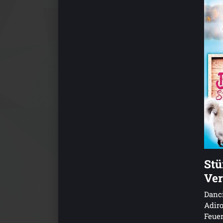
Stü
Ver
Danci
Adiro
Feue