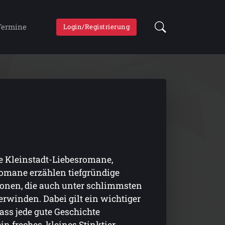
Termine
Login/Registrierung
be Kleinstadt-Liebesromane,
mane erzählen tiefgründige
sonen, die auch unter schlimmsten
winden. Dabei gilt ein wichtiger
dass jede gute Geschichte
n freches, kleines Stinktier