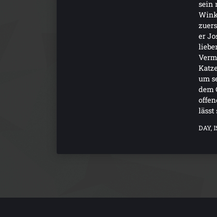
sein 
Wink
zuers
er Jo
liebe
Vermi
Katze
um s
dem C
offe
lässt
DAY, 