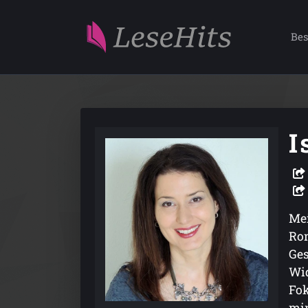
Bes
I
Mei
Rom
Ges
Wid
Fok
min