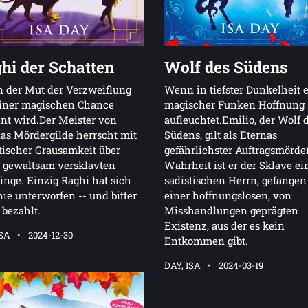
hi der Schatten
Wolf des Südens
 der Mut der Verzweiflung
Wenn in tiefster Dunkelheit 
einer magischen Chance
magischer Funken Hoffnung
nt wird.Der Meister von
aufleuchtet.Emilio, der Wolf 
as Mördergilde herrscht mit
Südens, gilt als Eternas
tischer Grausamkeit über
gefährlichster Auftragsmörder
 gewaltsam versklavten
Wahrheit ist er der Sklave ei
inge. Einzig Raghi hat sich
sadistischen Herrn, gefangen
ie unterworfen -- und bitter
einer hoffnungslosen, von
 bezahlt.
Misshandlungen geprägten
Existenz, aus der es kein
ISA
2024-12-30
Entkommen gibt.
DAY, ISA
2024-03-19