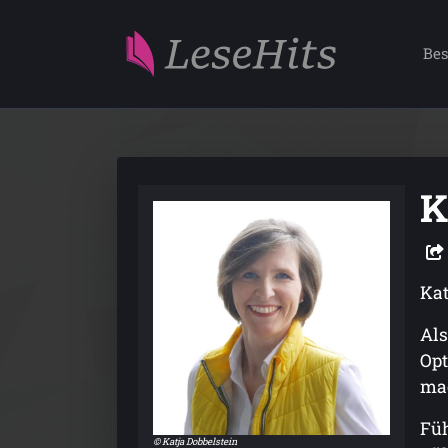
Bes
K
Kat
Als
Opt
mac
Füh
© Katja Dobbelstein