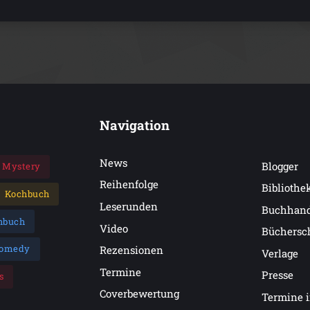
Navigation
News
Blogger
Mystery
Reihenfolge
Bibliothe
Kochbuch
Leserunden
Buchhan
hbuch
Video
Büchersc
omedy
Rezensionen
Verlage
Termine
Presse
s
Coverbewertung
Termine 