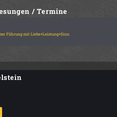
esungen / Termine
ber Führung mit Liebe+Leistung+Sinn
lstein