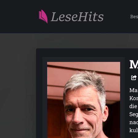
Bes
M
Mar
Kom
die
Seg
nac
kul