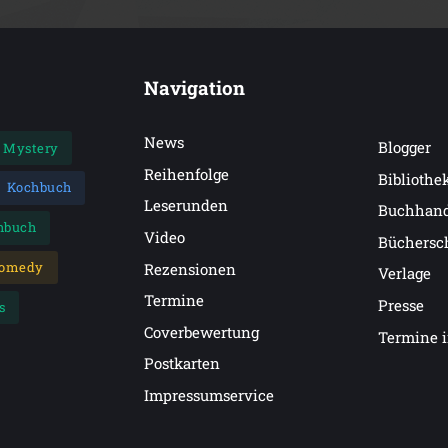
Navigation
News
Blogger
Mystery
Reihenfolge
Bibliothe
Kochbuch
Leserunden
Buchhan
hbuch
Video
Büchersc
omedy
Rezensionen
Verlage
Termine
Presse
s
Coverbewertung
Termine 
Postkarten
Impressumservice