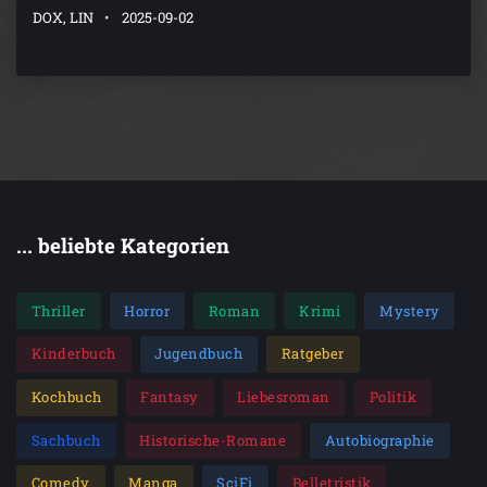
DOX, LIN
2025-09-02
... beliebte Kategorien
Thriller
Horror
Roman
Krimi
Mystery
Kinderbuch
Jugendbuch
Ratgeber
Kochbuch
Fantasy
Liebesroman
Politik
Sachbuch
Historische-Romane
Autobiographie
Comedy
Manga
SciFi
Belletristik