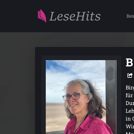
Bes
B
Bir
für
Dur
Leh
in 
Wir