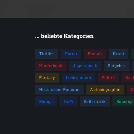
... beliebte Kategorien
Thriller
Horror
Roman
Krimi
Kinderbuch
Jugendbuch
Ratgeber
Fantasy
Liebesroman
Politik
Sac
Historische-Romane
Autobiographie
C
Manga
SciFi
Belletristik
Sonstige