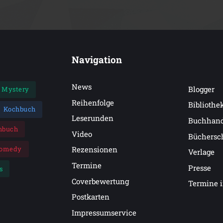
Navigation
News
Blogger
Mystery
Reihenfolge
Bibliothe
Kochbuch
Leserunden
Buchhan
hbuch
Video
Büchersc
omedy
Rezensionen
Verlage
Termine
Presse
s
Coverbewertung
Termine 
Postkarten
Impressumservice