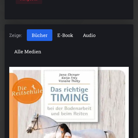
Zeige:
Bücher
E-Book
Audio
Alle Medien