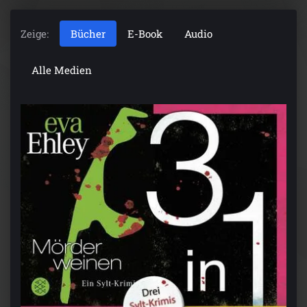
Zeige:
Bücher
E-Book
Audio
Alle Medien