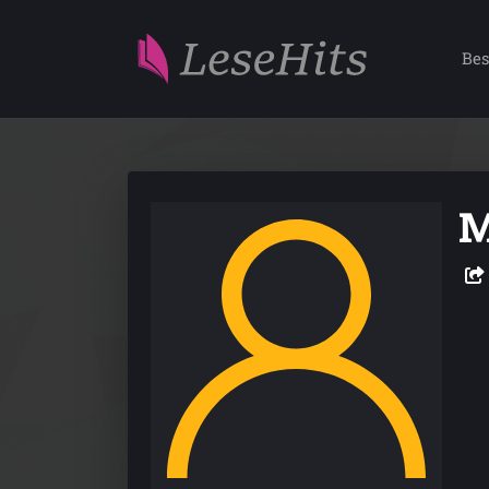
Bes
M