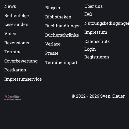
News
Über uns
Blogger
FAQ
Reihenfolge
Bibliotheken
Nutzungsbedingunge
Leserunden
Buchhandlungen
Impressum
Video
Bücherschränke
Datenschutz
Rezensionen
Verlage
Login
Termine
Presse
Registrieren
Coverbewertung
Termine import
Postkarten
Impressumservice
© 2022 - 2026
Sven Clauer
Auf LeseHits.de findest Du die besten Bücher.