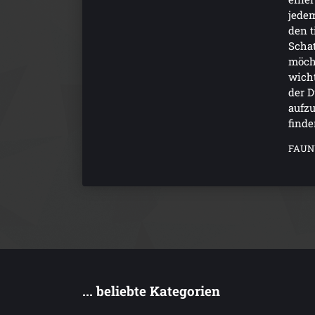
jedem
den t
Schat
möcht
wicht
der D
aufzu
finde
FAUN
... beliebte Kategorien