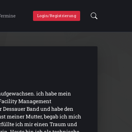
Termine
Login/Registrierung
 aufgewachsen. ich habe mein
 Facility Management
ner Dessauer Band und habe den
st meiner Mutter, begab ich mich
rfüllte ich mir einen Traum und
in. Heute bin ich als technische