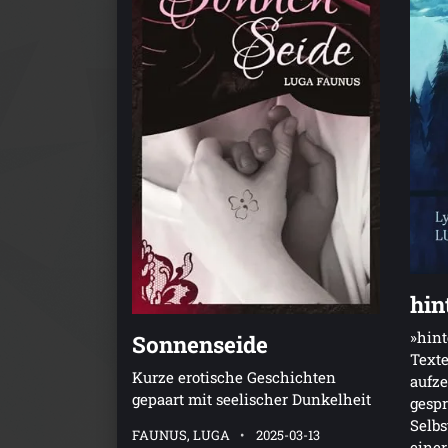
hin
»hint
Sonnenseide
Text
Kurze erotische Geschichten
aufze
gepaart mit seelischer Dunkelheit
gespr
Selbs
FAUNUS, LUGA
2025-03-13
einer