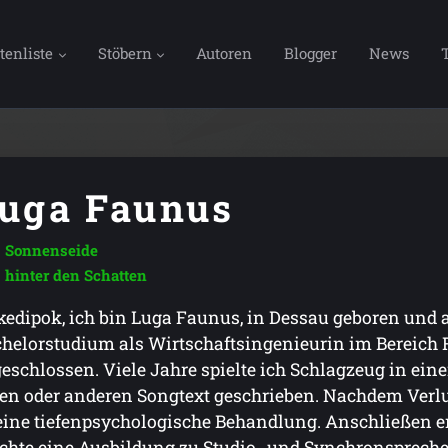
tenliste
Stöbern
Autoren
Blogger
News
uga Faunus
Sonnenseide
hinter den Schatten
edipok, ich bin Luga Faunus, in Dessau geboren und
helorstudium als Wirtschaftsingenieurin im Bereich
eschlossen. Viele Jahre spielte ich Schlagzeug in ei
en oder anderen Songtext geschrieben. Nachdem Verlu
eine tiefenpsychologische Behandlung. Anschließen e
hte eine Ausbildung zu Studio- und Synchronsprecher