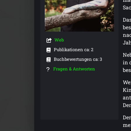
Sac
Das
bes
nac
Web
Jah
Publikationen ca: 2
Neb
Buchbewertungen ca: 3
in 
Fragen & Antworten
bes
Wen
Kin
ant
Den
Der
mei