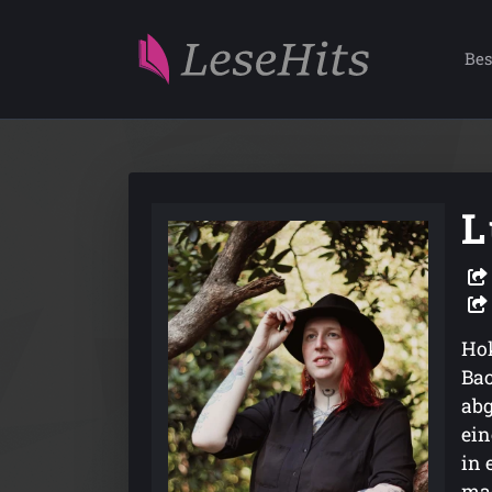
Bes
L
Hok
Bac
abg
ein
in 
mac