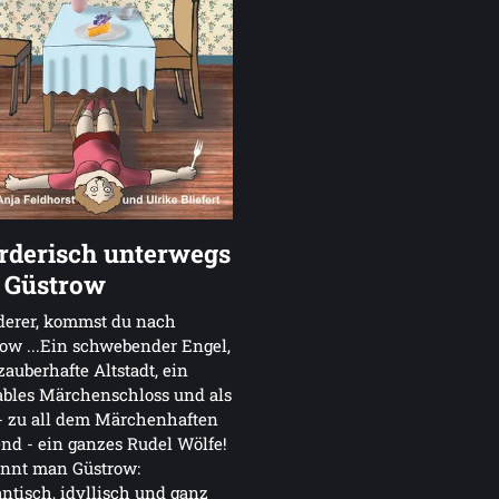
derisch unterwegs
n Güstrow
erer, kommst du nach
ow ...Ein schwebender Engel,
zauberhafte Altstadt, ein
ables Märchenschloss und als
- zu all dem Märchenhaften
nd - ein ganzes Rudel Wölfe!
ennt man Güstrow:
tisch, idyllisch und ganz