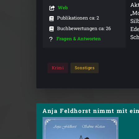
Akt
Web
„Mo
Publikationen ca: 2
Sil
Buchbewertungen ca: 26
Ede
Sch
Fragen & Antworten
Krimi
Sonstiges
Anja Feldhorst nimmt mit ein