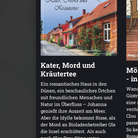
Kater, Mord und
Mör
Kräutertee
- i
Ein romantisches Haus in den
Wand
Dünen, ein beschauliches Örtchen
Güstr
mit freundlichen Menschen und
eine 
Natur im Überfluss – Johanna
verit
genießt ihre Auszeit am Meer.
Clou 
Aber die Idylle bekommt Risse, als
passe
der Mord an Bioladenbetreiber Ole
So k
die Insel erschüttert. Als auch
Roman
noch Oles Frau Stine unter