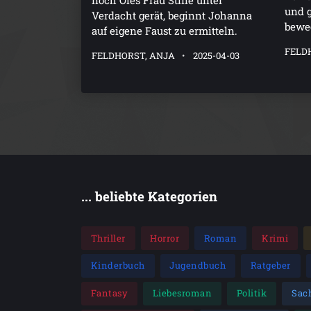
und g
Verdacht gerät, beginnt Johanna
bewe
auf eigene Faust zu ermitteln.
FELD
FELDHORST, ANJA
2025-04-03
... beliebte Kategorien
Thriller
Horror
Roman
Krimi
Kinderbuch
Jugendbuch
Ratgeber
Fantasy
Liebesroman
Politik
Sac