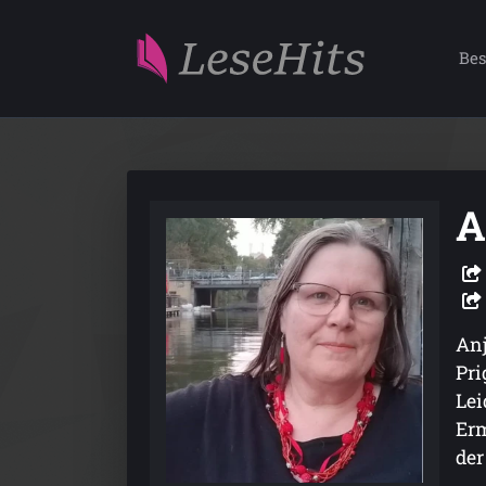
Bes
A
Anj
Pri
Lei
Erm
der