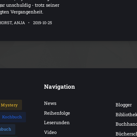
ar unschuldig - trotz seiner
gten Vergangenheit.
HORST, ANJA
2019-10-25
Navigation
News
Blogger
Mystery
Reihenfolge
Bibliothe
Kochbuch
Leserunden
Buchhan
hbuch
Video
Büchersc