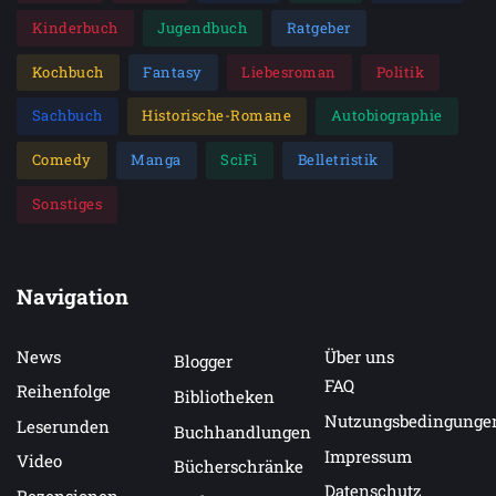
Kinderbuch
Jugendbuch
Ratgeber
Kochbuch
Fantasy
Liebesroman
Politik
Sachbuch
Historische-Romane
Autobiographie
Comedy
Manga
SciFi
Belletristik
Sonstiges
Navigation
News
Über uns
Blogger
FAQ
Reihenfolge
Bibliotheken
Nutzungsbedingunge
Leserunden
Buchhandlungen
Impressum
Video
Bücherschränke
Datenschutz