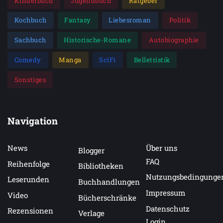
Kinderbuch
Jugendbuch
Ratgeber
Kochbuch
Fantasy
Liebesroman
Politik
Sachbuch
Historische-Romane
Autobiographie
Comedy
Manga
SciFi
Belletristik
Sonstiges
Navigation
News
Über uns
Blogger
FAQ
Reihenfolge
Bibliotheken
Nutzungsbedingunge
Leserunden
Buchhandlungen
Impressum
Video
Bücherschränke
Datenschutz
Rezensionen
Verlage
Login