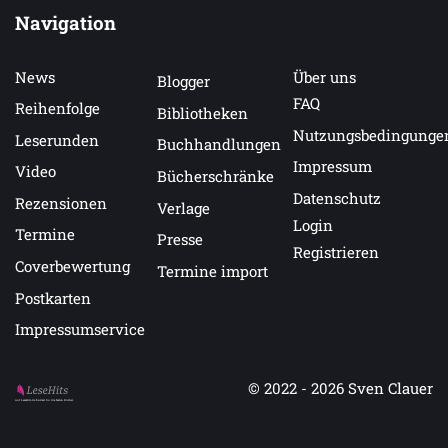
Navigation
News
Über uns
Blogger
FAQ
Reihenfolge
Bibliotheken
Nutzungsbedingunge
Leserunden
Buchhandlungen
Impressum
Video
Bücherschränke
Datenschutz
Rezensionen
Verlage
Login
Termine
Presse
Registrieren
Coverbewertung
Termine import
Postkarten
Impressumservice
© 2022 - 2026
Sven Clauer
Auf LeseHits.de findest Du die besten Bücher.