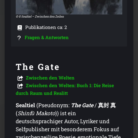
© © Sealtiel – Zwischen den Zeilen
Publikationen ca: 2
Fragen & Antworten
The Gate
Zwischen den Welten
Zwischen den Welten: Buch 1: Die Reise
durch Raum und Realitt
Sealtiel
(Pseudonym:
The Gate
/
真封 真
(
Shinfū Makoto
)) ist ein
deutschsprachiger Autor, Lyriker und
Selfpublisher mit besonderem Fokus auf
zwischenzeilige Poesie, emotionale Tiefe