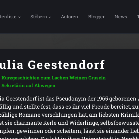
tenliste
Stöbern
Autoren
Blogger
News
ulia Geestendorf
Kurzgeschichten zum Lachen Weinen Gruseln
Sekretärin auf Abwegen
ia Geestendorf ist das Pseudonym der 1965 geborenen
ällig und stellte fest, dass es ihr viel Freude bereitet, z
ählige Romane verschlungen hat, am liebsten Krimik
st sie charmante Kerle und Widerlinge, selbstbewus
pfen, gewinnen oder scheitern, lässt sie einander li
nteuer erleben. Sie lebt in ihrer Heimatstadt in Nordd