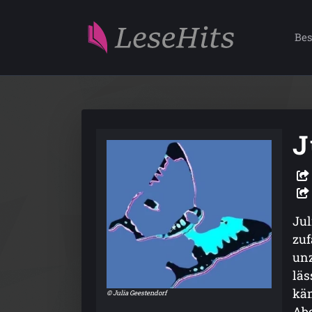
Bes
J
Jul
zuf
unz
läs
käm
© Julia Geestendorf
Abe