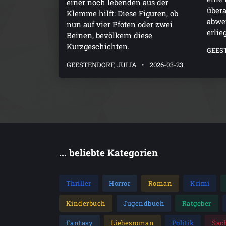
einer noch lebenden aus der
übera
Klemme hilft: Diese Figuren, ob
abwei
nun auf vier Pfoten oder zwei
erlie
Beinen, bevölkern diese
Kurzgeschichten.
GEES
GEESTENDORF, JULIA
2026-03-23
... beliebte Kategorien
Thriller
Horror
Roman
Krimi
Kinderbuch
Jugendbuch
Ratgeber
Fantasy
Liebesroman
Politik
Sac