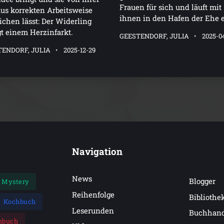
Frauen für sich und läuft mit
us korrekten Arbeitsweise
ihnen in den Hafen der Ehe e
chen lässt: Der Widerling
gt einem Herzinfarkt.
GEESTENDORF, JULIA
2025-0
TENDORF, JULIA
2025-12-29
Navigation
News
Blogger
Mystery
Reihenfolge
Bibliothe
Kochbuch
Leserunden
Buchhan
hbuch