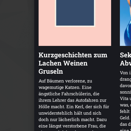
Kurzgeschichten zum
Sek
Lachen Weinen
Ab
Gruseln
Von i
drang
Auf Bäumen verlorene, zu
davon
wagemutige Katzen. Eine
sonni
ängstliche Fahrschülerin, die
Vita 
ihrem Lehrer das Autofahren zur
was, 
Hölle macht. Ein Kerl, der sich für
fehlt
unwiderstehlich hält und sich
Geld.
doch nur lächerlich macht. Dazu
das d
eine längst verstorbene Frau, die
eine 