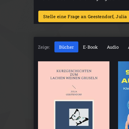
Stelle eine Frage an Geestendorf, Julia
Zeige:
Bücher
E-Book
Audio