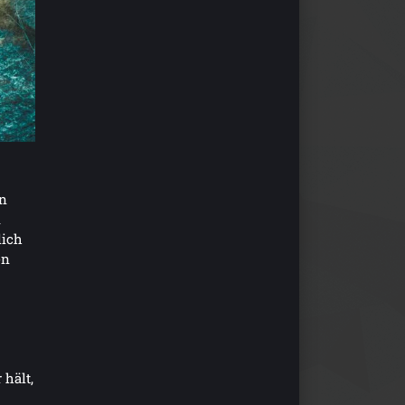
nn
d
lich
en
 hält,