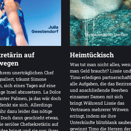
retärin auf
Heimtückisch
wegen
Was tut man nicht alles, we
man Geld braucht? Lissie un
hrem unerträglichen Chef
Timo erledigen partnerschaft
saliert, träumt Simone
alle Aufgaben, die das Bezirz
, sich eines Tages auf eine
und anschließende Beerben
ge Insel abzusetzen. La Dolce
einsamer Damen mit sich
unter Palmen, ja das wär doch
bringt.Während Lissie das
denkt sie sich. Allerdings
Vertrauen mehrerer Witwen
 ihr dazu leider das nötige
erringt, indem sie ihre
 Doch dann geschieht etwas,
Unterkünfte blitzblank sauber
ie seriöse Chefsekretärin auf
gewinnt Timo die Herzen der
Idee bringt und sie von ihrer