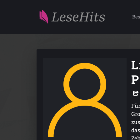
Bes
L
P
Für
Gro
zus
das
Zeh