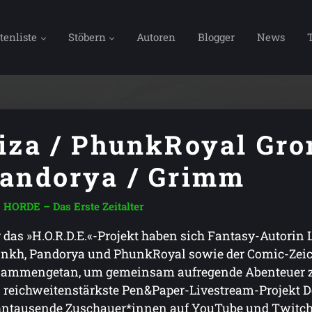
tenliste
Stöbern
Autoren
Blogger
News
iza / PhunkRoyal Gro
andorya / Grimm
HORDE – Das Erste Zeitalter
 das »H.O.R.D.E.«-Projekt haben sich Fantasy-Autorin
nkh, Pandorya und PhunkRoyal sowie der Comic-Zeic
ammengetan, um gemeinsam aufregende Abenteuer zu 
 reichweitenstärkste Pen&Paper-Livestream-Projekt D
ntausende Zuschauer*innen auf YouTube und Twitch be