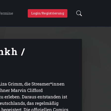
Termine
Login/Registrierung
nkh /
 Liza Grimm, die Streamer*innen
hner Marvin Clifford
erleben. Daraus entstanden ist
eutschlands, das regelmäßig
geistert. Die offiziellen Comics