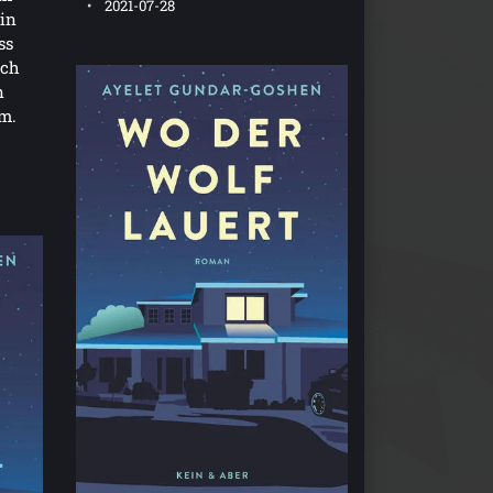
2021-07-28
 in
ss
och
n
m.