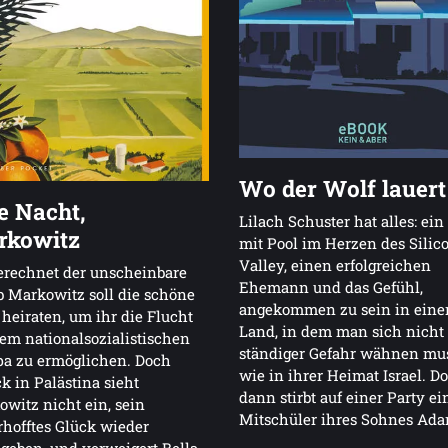
Wo der Wolf lauert
e Nacht,
Lilach Schuster hat alles: ei
rkowitz
mit Pool im Herzen des Silic
Valley, einen erfolgreichen
erechnet der unscheinbare
Ehemann und das Gefühl,
 Markowitz soll die schöne
angekommen zu sein in ein
 heiraten, um ihr die Flucht
Land, in dem man sich nicht
em nationalsozialistischen
ständiger Gefahr wähnen mu
pa zu ermöglichen. Doch
wie in ihrer Heimat Israel. D
k in Palästina sieht
dann stirbt auf einer Party ei
witz nicht ein, sein
Mitschüler ihres Sohnes Ada
hofftes Glück wieder