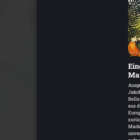
Ein
Ma
Ausg
Jakob
Bella
aus d
Euro
zurüc
Marko
unver