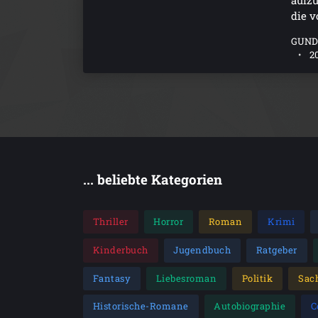
aufzu
die v
GUND
2
... beliebte Kategorien
Thriller
Horror
Roman
Krimi
Kinderbuch
Jugendbuch
Ratgeber
Fantasy
Liebesroman
Politik
Sac
Historische-Romane
Autobiographie
C