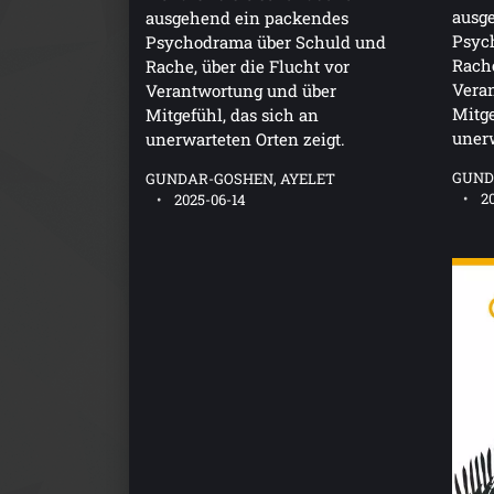
ausg
ausgehend ein packendes
Psyc
Psychodrama über Schuld und
Rache
Rache, über die Flucht vor
Vera
Verantwortung und über
Mitge
Mitgefühl, das sich an
unerw
unerwarteten Orten zeigt.
GUND
GUNDAR-GOSHEN, AYELET
2
2025-06-14