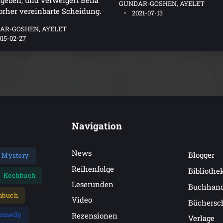
geben, und verweigert Bella
GUNDAR-GOSHEN, AYELET
orher vereinbarte Scheidung.
2021-07-13
AR-GOSHEN, AYELET
015-02-27
Navigation
News
Blogger
Mystery
Reihenfolge
Bibliothe
Kochbuch
Leserunden
Buchhan
hbuch
Video
Büchersc
omedy
Rezensionen
Verlage