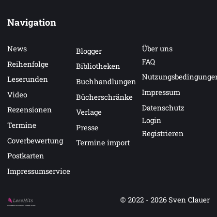
Navigation
News
Über uns
Blogger
FAQ
Reihenfolge
Bibliotheken
Nutzungsbedingunge
Leserunden
Buchhandlungen
Impressum
Video
Bücherschränke
Datenschutz
Rezensionen
Verlage
Login
Termine
Presse
Registrieren
Coverbewertung
Termine import
Postkarten
Impressumservice
© 2022 - 2026
Sven Clauer
Auf LeseHits.de findest Du die besten Bücher.