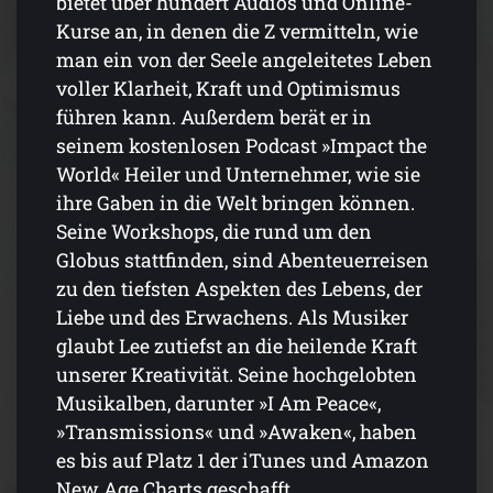
bietet über hundert Audios und Online-
Kurse an, in denen die Z vermitteln, wie
man ein von der Seele angeleitetes Leben
voller Klarheit, Kraft und Optimismus
führen kann. Außerdem berät er in
seinem kostenlosen Podcast »Impact the
World« Heiler und Unternehmer, wie sie
ihre Gaben in die Welt bringen können.
Seine Workshops, die rund um den
Globus stattfinden, sind Abenteuerreisen
zu den tiefsten Aspekten des Lebens, der
Liebe und des Erwachens. Als Musiker
glaubt Lee zutiefst an die heilende Kraft
unserer Kreativität. Seine hochgelobten
Musikalben, darunter »I Am Peace«,
»Transmissions« und »Awaken«, haben
es bis auf Platz 1 der iTunes und Amazon
New Age Charts geschafft.