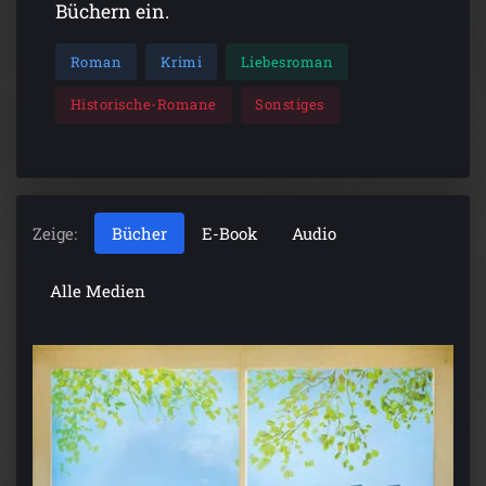
Büchern ein.
Roman
Krimi
Liebesroman
Historische-Romane
Sonstiges
Zeige:
Bücher
E-Book
Audio
Alle Medien