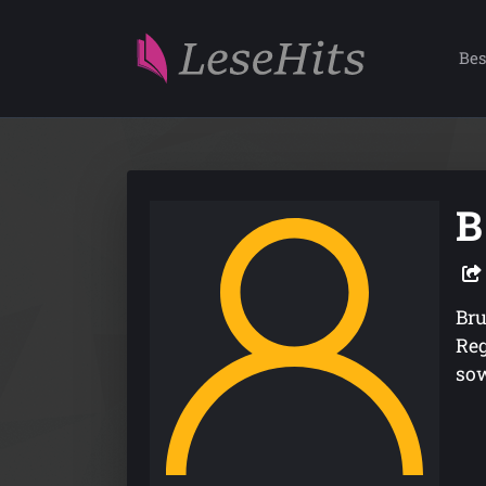
Bes
B
Bru
Reg
sow