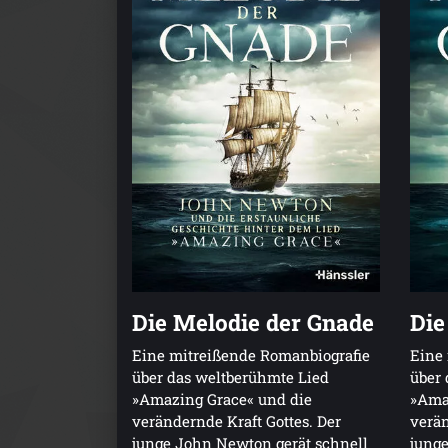
Die Melodie der Gnade
Die
Eine mitreißende Romanbiografie
Eine 
über das weltberühmte Lied
über 
»Amazing Grace« und die
»Ama
verändernde Kraft Gottes. Der
verän
junge John Newton gerät schnell
junge