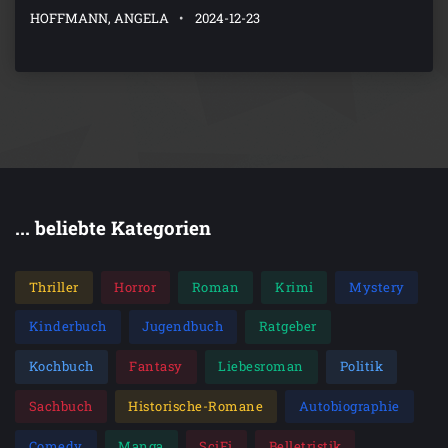
HOFFMANN, ANGELA
2024-12-23
... beliebte Kategorien
Thriller
Horror
Roman
Krimi
Mystery
Kinderbuch
Jugendbuch
Ratgeber
Kochbuch
Fantasy
Liebesroman
Politik
Sachbuch
Historische-Romane
Autobiographie
Comedy
Manga
SciFi
Belletristik