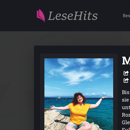
Bes
M
Bis
sie
unt
Rom
Gle
Fuß