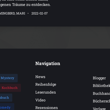
igenen Träume zu entdecken.
INGBIRD, MARI
2022-02-07
Navigation
News
Blogger
Mystery
Reihenfolge
Bibliothe
Kochbuch
Leserunden
Buchhan
hbuch
Video
Büchersc
omedy
Rezensionen
Verlage