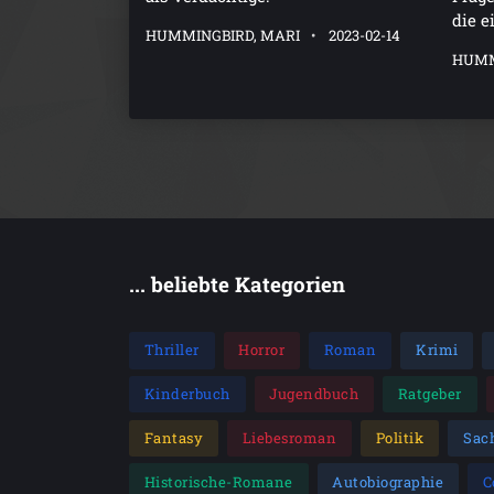
die e
HUMMINGBIRD, MARI
2023-02-14
HUMM
... beliebte Kategorien
Thriller
Horror
Roman
Krimi
Kinderbuch
Jugendbuch
Ratgeber
Fantasy
Liebesroman
Politik
Sac
Historische-Romane
Autobiographie
C