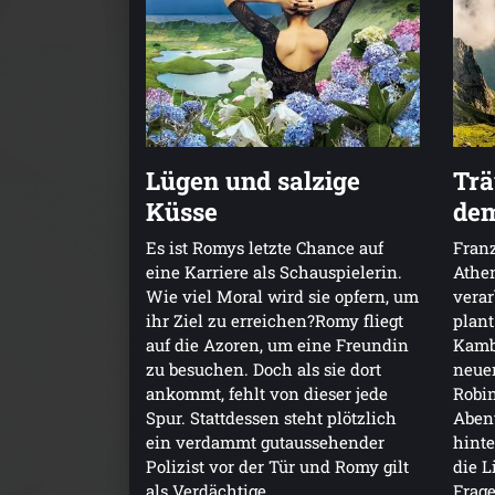
Lügen und salzige
Trä
Küsse
de
Es ist Romys letzte Chance auf
Franz
eine Karriere als Schauspielerin.
Athen
Wie viel Moral wird sie opfern, um
verar
ihr Ziel zu erreichen?Romy fliegt
plant
auf die Azoren, um eine Freundin
Kamb
zu besuchen. Doch als sie dort
neue
ankommt, fehlt von dieser jede
Robin
Spur. Stattdessen steht plötzlich
Aben
ein verdammt gutaussehender
hinte
Polizist vor der Tür und Romy gilt
die L
als Verdächtige.
Frage