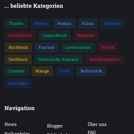
... beliebte Kategorien
Thriller
Horror
Roman
Krimi
Mystery
Kinderbuch
Jugendbuch
Ratgeber
Kochbuch
Fantasy
Liebesroman
Politik
Sachbuch
Historische-Romane
Autobiographie
Comedy
Manga
SciFi
Belletristik
Sonstiges
Navigation
News
Über uns
Blogger
FAQ
Reihenfolge