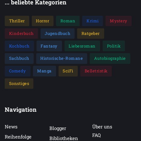
... beliebte Kategorien
Thriller
Horror
Roman
Krimi
Mystery
Kinderbuch
Jugendbuch
Ratgeber
Kochbuch
Fantasy
Liebesroman
Politik
Sachbuch
Historische-Romane
Autobiographie
Comedy
Manga
SciFi
Belletristik
Sonstiges
Navigation
News
Über uns
Blogger
FAQ
Reihenfolge
Bibliotheken