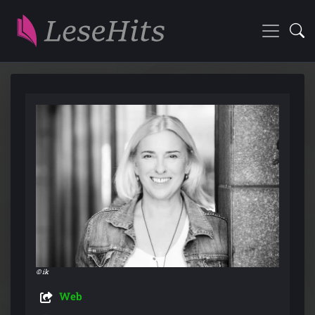
© ik
Web