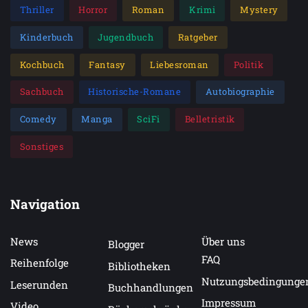
Thriller
Horror
Roman
Krimi
Mystery
Kinderbuch
Jugendbuch
Ratgeber
Kochbuch
Fantasy
Liebesroman
Politik
Sachbuch
Historische-Romane
Autobiographie
Comedy
Manga
SciFi
Belletristik
Sonstiges
Navigation
News
Über uns
Blogger
FAQ
Reihenfolge
Bibliotheken
Nutzungsbedingunge
Leserunden
Buchhandlungen
Impressum
Video