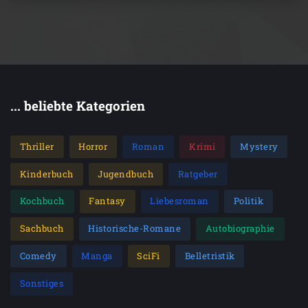
... beliebte Kategorien
Thriller
Horror
Roman
Krimi
Mystery
Kinderbuch
Jugendbuch
Ratgeber
Kochbuch
Fantasy
Liebesroman
Politik
Sachbuch
Historische-Romane
Autobiographie
Comedy
Manga
SciFi
Belletristik
Sonstiges