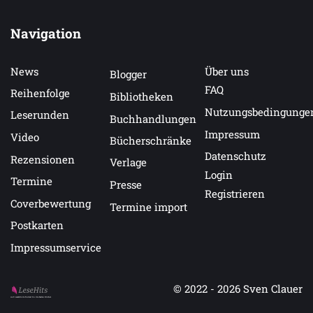
Navigation
News
Über uns
Blogger
FAQ
Reihenfolge
Bibliotheken
Nutzungsbedingunge
Leserunden
Buchhandlungen
Impressum
Video
Bücherschränke
Datenschutz
Rezensionen
Verlage
Login
Termine
Presse
Registrieren
Coverbewertung
Termine import
Postkarten
Impressumservice
© 2022 - 2026
Sven Clauer
Auf LeseHits.de findest Du die besten Bücher.