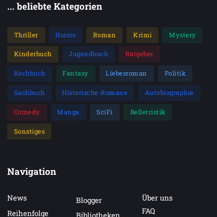
... beliebte Kategorien
Thriller
Horror
Roman
Krimi
Mystery
Kinderbuch
Jugendbuch
Ratgeber
Kochbuch
Fantasy
Liebesroman
Politik
Sachbuch
Historische-Romane
Autobiographie
Comedy
Manga
SciFi
Belletristik
Sonstiges
Navigation
News
Über uns
Blogger
FAQ
Reihenfolge
Bibliotheken