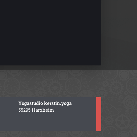
Yogastudio kerstin.yoga
55295 Harxheim