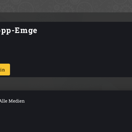
nopp-Emge
tin
Alle Medien