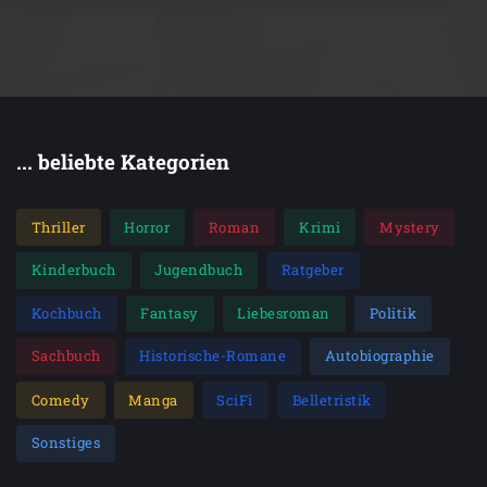
... beliebte Kategorien
Thriller
Horror
Roman
Krimi
Mystery
Kinderbuch
Jugendbuch
Ratgeber
Kochbuch
Fantasy
Liebesroman
Politik
Sachbuch
Historische-Romane
Autobiographie
Comedy
Manga
SciFi
Belletristik
Sonstiges