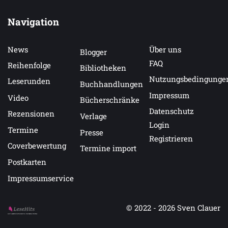
Navigation
News
Über uns
Blogger
FAQ
Reihenfolge
Bibliotheken
Nutzungsbedingunge
Leserunden
Buchhandlungen
Impressum
Video
Bücherschränke
Datenschutz
Rezensionen
Verlage
Login
Termine
Presse
Registrieren
Coverbewertung
Termine import
Postkarten
Impressumservice
© 2022 - 2026
Sven Clauer
Auf LeseHits.de findest Du die besten Bücher.