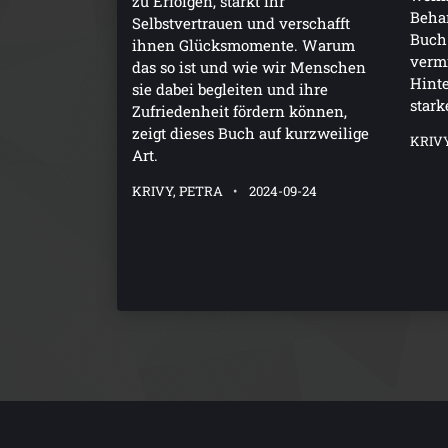
zu Erfolgen, stärkt ihr
Behar
Selbstvertrauen und verschafft
Buch 
ihnen Glücksmomente. Warum
vermi
das so ist und wie wir Menschen
Hinte
sie dabei begleiten und ihre
stark
Zufriedenheit fördern können,
zeigt dieses Buch auf kurzweilige
KRIVY
Art.
KRIVY, PETRA
2024-09-24