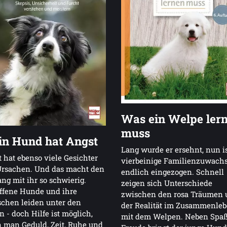
Was ein Welpe ler
muss
n Hund hat Angst
Lang wurde er ersehnt, nun is
 hat ebenso viele Gesichter
vierbeinige Familienzuwach
Ursachen. Und das macht den
endlich eingezogen. Schnell
g mit ihr so schwierig.
zeigen sich Unterschiede
ffene Hunde und ihre
zwischen den rosa Träumen 
chen leiden unter den
der Realität im Zusammenle
n - doch Hilfe ist möglich,
mit dem Welpen. Neben Spa
 man Geduld, Zeit, Ruhe und