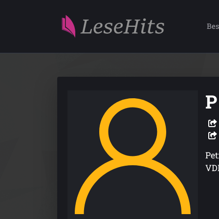
Bes
P
Pet
VDH