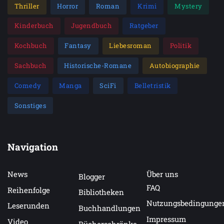
Thriller
Horror
Roman
Krimi
Mystery
Kinderbuch
Jugendbuch
Ratgeber
Kochbuch
Fantasy
Liebesroman
Politik
Sachbuch
Historische-Romane
Autobiographie
Comedy
Manga
SciFi
Belletristik
Sonstiges
Navigation
News
Über uns
Blogger
FAQ
Reihenfolge
Bibliotheken
Nutzungsbedingunge
Leserunden
Buchhandlungen
Impressum
Video
Bücherschränke